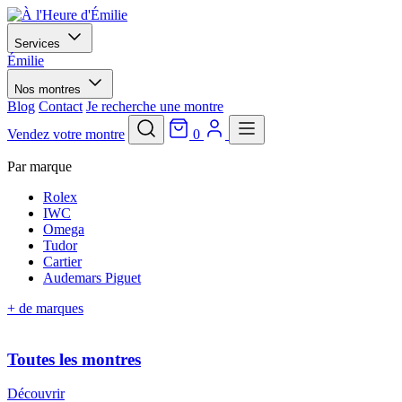
Services
Émilie
Nos montres
Blog
Contact
Je recherche une montre
Vendez votre montre
0
Par marque
Rolex
IWC
Omega
Tudor
Cartier
Audemars Piguet
+ de marques
Toutes les montres
Découvrir