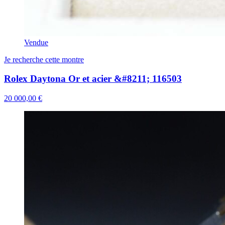
Vendue
Je recherche cette montre
Rolex Daytona Or et acier &#8211; 116503
20 000,00 €