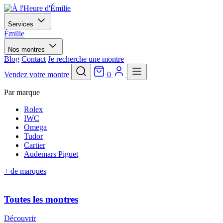
Services
Émilie
Nos montres
Blog
Contact
Je recherche une montre
Vendez votre montre
0
Par marque
Rolex
IWC
Omega
Tudor
Cartier
Audemars Piguet
+ de marques
Toutes les montres
Découvrir