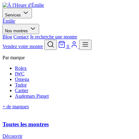
Services
Émilie
Nos montres
Blog
Contact
Je recherche une montre
Vendez votre montre
0
Par marque
Rolex
IWC
Omega
Tudor
Cartier
Audemars Piguet
+ de marques
Toutes les montres
Découvrir