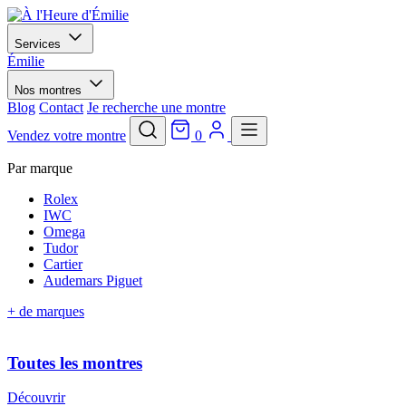
Services
Émilie
Nos montres
Blog
Contact
Je recherche une montre
Vendez votre montre
0
Par marque
Rolex
IWC
Omega
Tudor
Cartier
Audemars Piguet
+ de marques
Toutes les montres
Découvrir