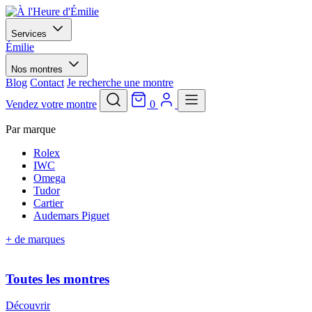
Services
Émilie
Nos montres
Blog
Contact
Je recherche une montre
Vendez votre montre
0
Par marque
Rolex
IWC
Omega
Tudor
Cartier
Audemars Piguet
+ de marques
Toutes les montres
Découvrir