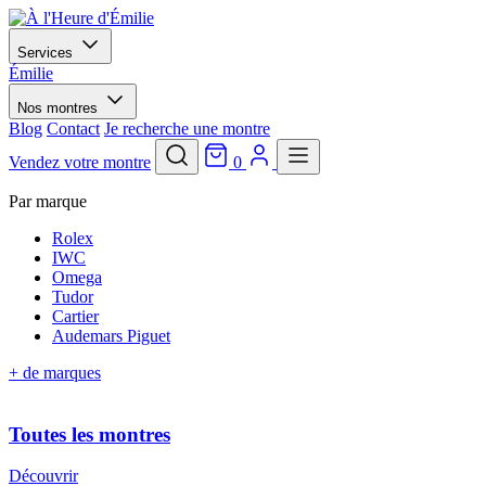
Services
Émilie
Nos montres
Blog
Contact
Je recherche une montre
Vendez votre montre
0
Par marque
Rolex
IWC
Omega
Tudor
Cartier
Audemars Piguet
+ de marques
Toutes les montres
Découvrir