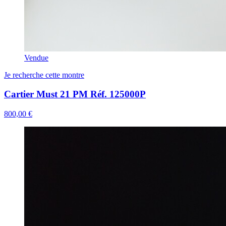
Vendue
Je recherche cette montre
Cartier Must 21 PM Réf. 125000P
800,00 €