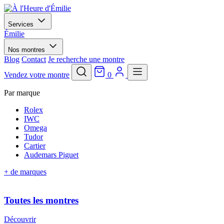
Services
Émilie
Nos montres
Blog
Contact
Je recherche une montre
Vendez votre montre
0
Par marque
Rolex
IWC
Omega
Tudor
Cartier
Audemars Piguet
+ de marques
Toutes les montres
Découvrir