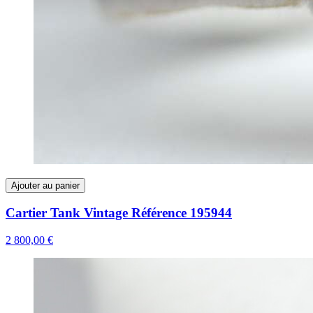
Ajouter au panier
Cartier Tank Vintage Référence 195944
2 800,00 €