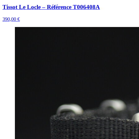
Tissot Le Locle – Référence T006408A
390,00 €