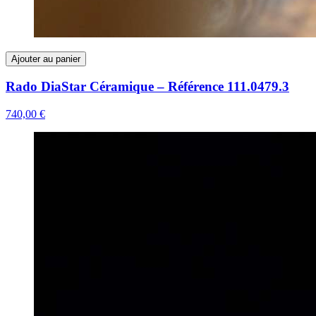
Ajouter au panier
Rado DiaStar Céramique – Référence 111.0479.3
740,00 €