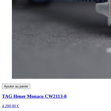
Ajouter au panier
TAG Heuer Monaco CW2113-0
4 200,00 €