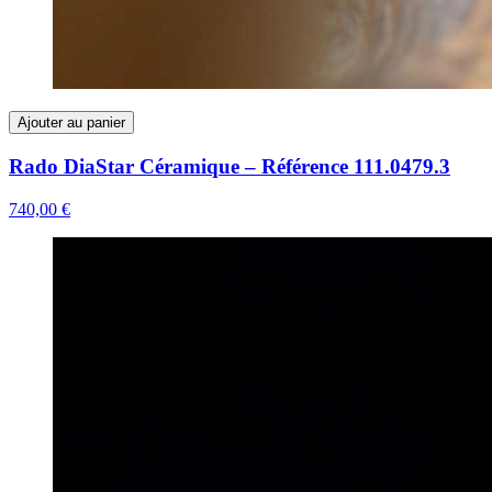
Ajouter au panier
Rado DiaStar Céramique – Référence 111.0479.3
740,00 €