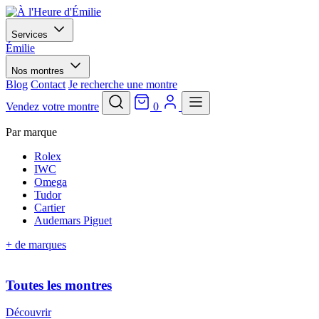
Services
Émilie
Nos montres
Blog
Contact
Je recherche une montre
Vendez votre montre
0
Par marque
Rolex
IWC
Omega
Tudor
Cartier
Audemars Piguet
+ de marques
Toutes les montres
Découvrir