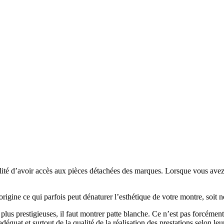
ité d’avoir accès aux pièces détachées des marques. Lorsque vous avez c
gine ce qui parfois peut dénaturer l’esthétique de votre montre, soit n
lus prestigieuses, il faut montrer patte blanche. Ce n’est pas forcémen
équat et surtout de la qualité de la réalisation des prestations selon leu