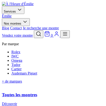
Services
Émilie
Nos montres
Blog
Contact
Je recherche une montre
Vendez votre montre
0
Par marque
Rolex
IWC
Omega
Tudor
Cartier
Audemars Piguet
+ de marques
Toutes les montres
Découvrir