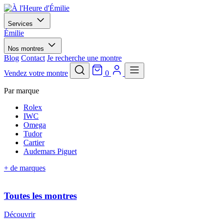
Services
Émilie
Nos montres
Blog
Contact
Je recherche une montre
Vendez votre montre
0
Par marque
Rolex
IWC
Omega
Tudor
Cartier
Audemars Piguet
+ de marques
Toutes les montres
Découvrir