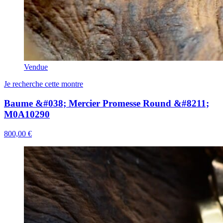
Vendue
Je recherche cette montre
Baume &#038; Mercier Promesse Round &#8211;
M0A10290
800,00 €