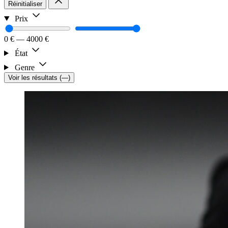
Réinitialiser
Prix
0 €
—
4000 €
État
Genre
Voir les résultats
(
—
)