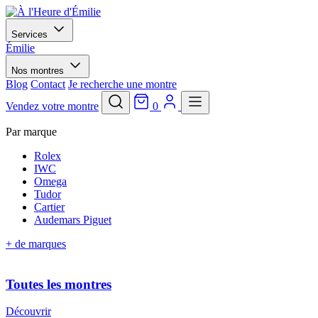
Services
Émilie
Nos montres
Blog
Contact
Je recherche une montre
Vendez votre montre
0
Par marque
Rolex
IWC
Omega
Tudor
Cartier
Audemars Piguet
+ de marques
Toutes les montres
Découvrir