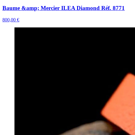
Baume &amp; Mercier ILEA Diamond Réf. 8771
800,00 €