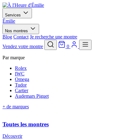
Services
Émilie
Nos montres
Blog
Contact
Je recherche une montre
Vendez votre montre
0
Par marque
Rolex
IWC
Omega
Tudor
Cartier
Audemars Piguet
+ de marques
Toutes les montres
Découvrir