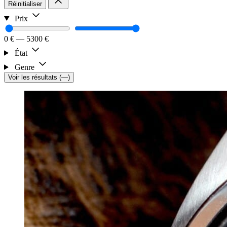
Réinitialiser
Prix
0 €
—
5300 €
État
Genre
Voir les résultats
(
—
)