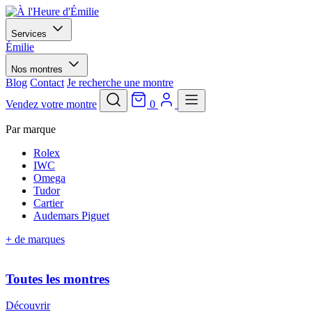
Services
Émilie
Nos montres
Blog
Contact
Je recherche une montre
Vendez votre montre
0
Par marque
Rolex
IWC
Omega
Tudor
Cartier
Audemars Piguet
+ de marques
Toutes les montres
Découvrir