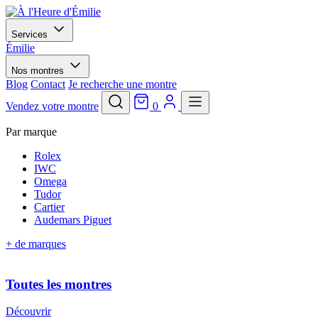
Services
Émilie
Nos montres
Blog
Contact
Je recherche une montre
Vendez votre montre
0
Par marque
Rolex
IWC
Omega
Tudor
Cartier
Audemars Piguet
+ de marques
Toutes les montres
Découvrir