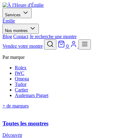
Services
Émilie
Nos montres
Blog
Contact
Je recherche une montre
Vendez votre montre
0
Par marque
Rolex
IWC
Omega
Tudor
Cartier
Audemars Piguet
+ de marques
Toutes les montres
Découvrir