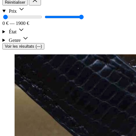
Réinitialiser
Prix
0 €
—
1900 €
État
Genre
Voir les résultats
(
—
)