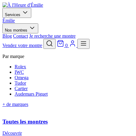
Services
Émilie
Nos montres
Blog
Contact
Je recherche une montre
Vendez votre montre
0
Par marque
Rolex
IWC
Omega
Tudor
Cartier
Audemars Piguet
+ de marques
Toutes les montres
Découvrir