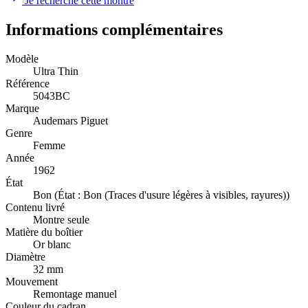
Je recherche cette montre
Informations complémentaires
Modèle
Ultra Thin
Référence
5043BC
Marque
Audemars Piguet
Genre
Femme
Année
1962
État
Bon (État : Bon (Traces d'usure légères à visibles, rayures))
Contenu livré
Montre seule
Matière du boîtier
Or blanc
Diamètre
32 mm
Mouvement
Remontage manuel
Couleur du cadran