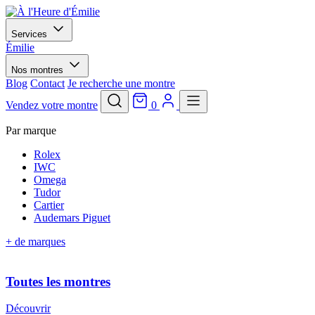
Services
Émilie
Nos montres
Blog
Contact
Je recherche une montre
Vendez votre montre
0
Par marque
Rolex
IWC
Omega
Tudor
Cartier
Audemars Piguet
+ de marques
Toutes les montres
Découvrir