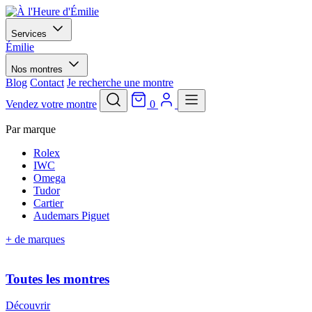
Services
Émilie
Nos montres
Blog
Contact
Je recherche une montre
Vendez votre montre
0
Par marque
Rolex
IWC
Omega
Tudor
Cartier
Audemars Piguet
+ de marques
Toutes les montres
Découvrir