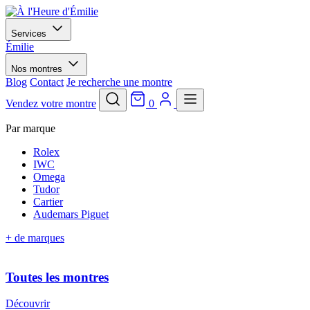
Services
Émilie
Nos montres
Blog
Contact
Je recherche une montre
Vendez votre montre
0
Par marque
Rolex
IWC
Omega
Tudor
Cartier
Audemars Piguet
+ de marques
Toutes les montres
Découvrir