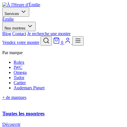
Services
Émilie
Nos montres
Blog
Contact
Je recherche une montre
Vendez votre montre
0
Par marque
Rolex
IWC
Omega
Tudor
Cartier
Audemars Piguet
+ de marques
Toutes les montres
Découvrir