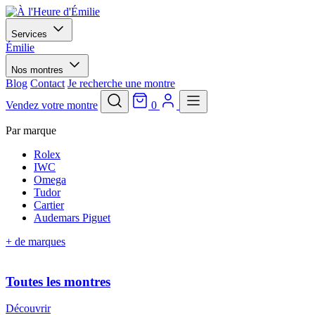
Services
Émilie
Nos montres
Blog
Contact
Je recherche une montre
Vendez votre montre
0
Par marque
Rolex
IWC
Omega
Tudor
Cartier
Audemars Piguet
+ de marques
Toutes les montres
Découvrir