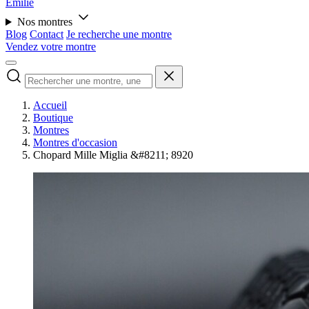
Émilie
Nos montres
Blog
Contact
Je recherche une montre
Vendez votre montre
Accueil
Boutique
Montres
Montres d'occasion
Chopard Mille Miglia &#8211; 8920