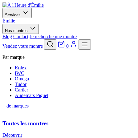
Services
Émilie
Nos montres
Blog
Contact
Je recherche une montre
Vendez votre montre
0
Par marque
Rolex
IWC
Omega
Tudor
Cartier
Audemars Piguet
+ de marques
Toutes les montres
Découvrir