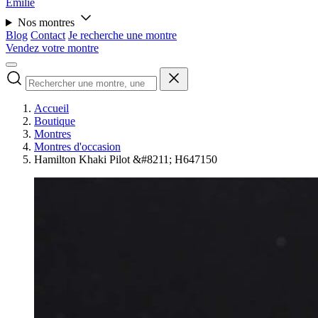
Émilie
Nos montres
Blog
Contact
Je recherche une montre
Vendez votre montre
Accueil
Boutique
Montres
Montres d'occasion
Hamilton Khaki Pilot &#8211; H647150