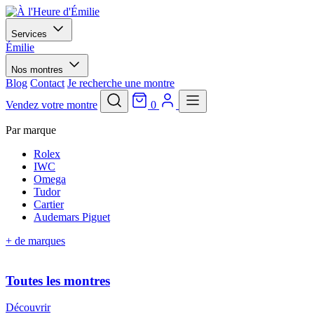
Services
Émilie
Nos montres
Blog
Contact
Je recherche une montre
Vendez votre montre
0
Par marque
Rolex
IWC
Omega
Tudor
Cartier
Audemars Piguet
+ de marques
Toutes les montres
Découvrir