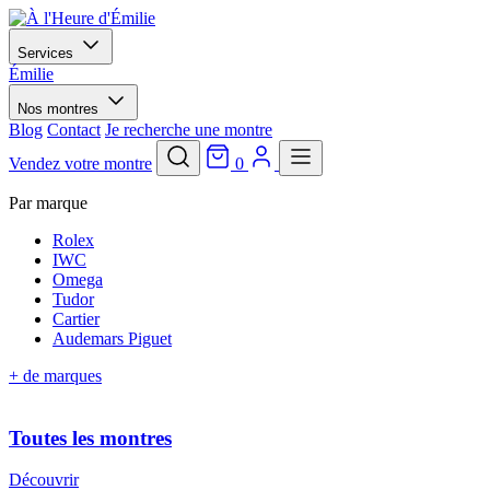
Services
Émilie
Nos montres
Blog
Contact
Je recherche une montre
Vendez votre montre
0
Par marque
Rolex
IWC
Omega
Tudor
Cartier
Audemars Piguet
+ de marques
Toutes les montres
Découvrir