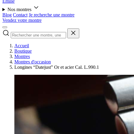
Émilie
Nos montres
Blog
Contact
Je recherche une montre
Vendez votre montre
Accueil
Boutique
Montres
Montres d'occasion
Longines “Datejust” Or et acier Cal. L.990.1