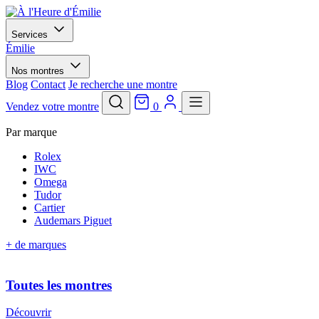
Services
Émilie
Nos montres
Blog
Contact
Je recherche une montre
Vendez votre montre
0
Par marque
Rolex
IWC
Omega
Tudor
Cartier
Audemars Piguet
+ de marques
Toutes les montres
Découvrir