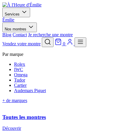
Services
Émilie
Nos montres
Blog
Contact
Je recherche une montre
Vendez votre montre
0
Par marque
Rolex
IWC
Omega
Tudor
Cartier
Audemars Piguet
+ de marques
Toutes les montres
Découvrir