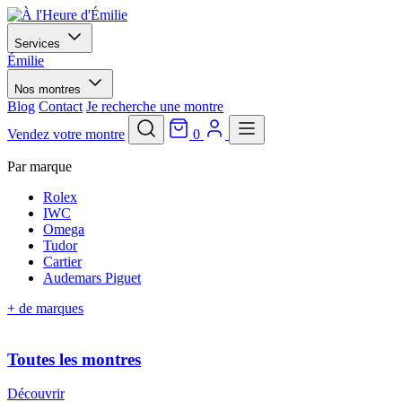
Services
Émilie
Nos montres
Blog
Contact
Je recherche une montre
Vendez votre montre
0
Par marque
Rolex
IWC
Omega
Tudor
Cartier
Audemars Piguet
+ de marques
Toutes les montres
Découvrir