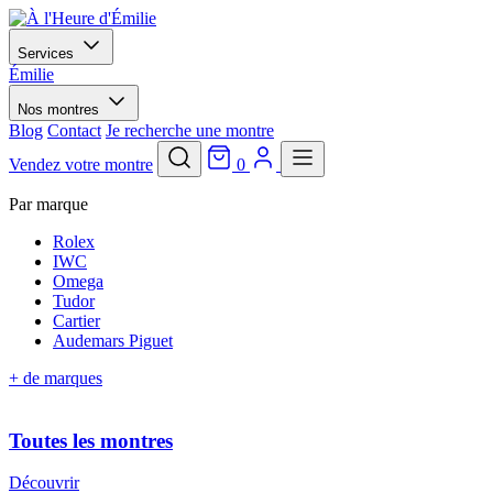
Services
Émilie
Nos montres
Blog
Contact
Je recherche une montre
Vendez votre montre
0
Par marque
Rolex
IWC
Omega
Tudor
Cartier
Audemars Piguet
+ de marques
Toutes les montres
Découvrir