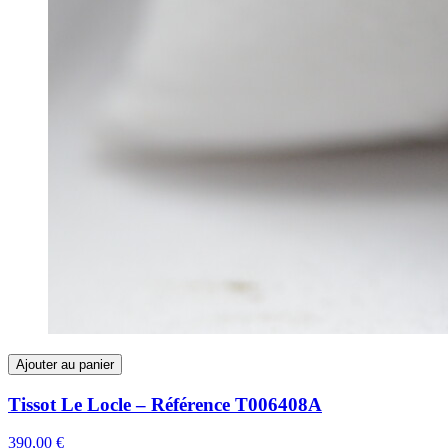
Ajouter au panier
Tissot Le Locle – Référence T006408A
390,00 €