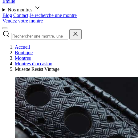
Émilie
Nos montres
Blog
Contact
Je recherche une montre
Vendez votre montre
Accueil
Boutique
Montres
Montres d'occasion
Musette Resist Vintage