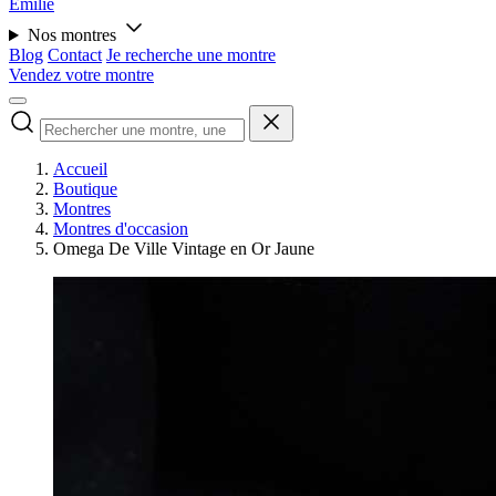
Émilie
Nos montres
Blog
Contact
Je recherche une montre
Vendez votre montre
Accueil
Boutique
Montres
Montres d'occasion
Omega De Ville Vintage en Or Jaune