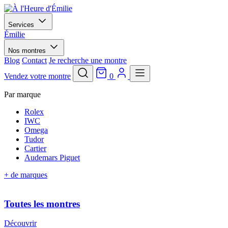
Services
Émilie
Nos montres
Blog
Contact
Je recherche une montre
Vendez votre montre
0
Par marque
Rolex
IWC
Omega
Tudor
Cartier
Audemars Piguet
+ de marques
Toutes les montres
Découvrir