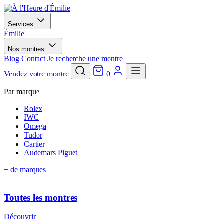
Services
Émilie
Nos montres
Blog
Contact
Je recherche une montre
Vendez votre montre
0
Par marque
Rolex
IWC
Omega
Tudor
Cartier
Audemars Piguet
+ de marques
Toutes les montres
Découvrir