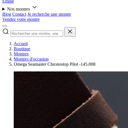
Émilie
Nos montres
Blog
Contact
Je recherche une montre
Vendez votre montre
Accueil
Boutique
Montres
Montres d'occasion
Omega Seamaster Chronostop Pilot -145.008