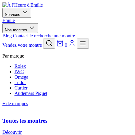
Services
Émilie
Nos montres
Blog
Contact
Je recherche une montre
Vendez votre montre
0
Par marque
Rolex
IWC
Omega
Tudor
Cartier
Audemars Piguet
+ de marques
Toutes les montres
Découvrir