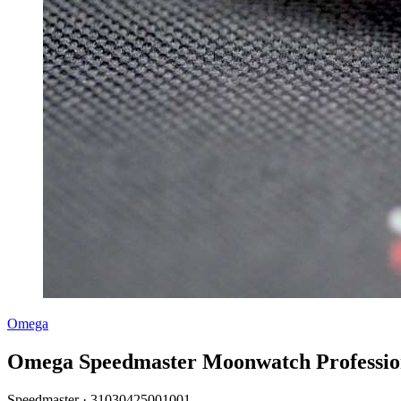
Omega
Omega Speedmaster Moonwatch Professiona
Speedmaster ·
31030425001001