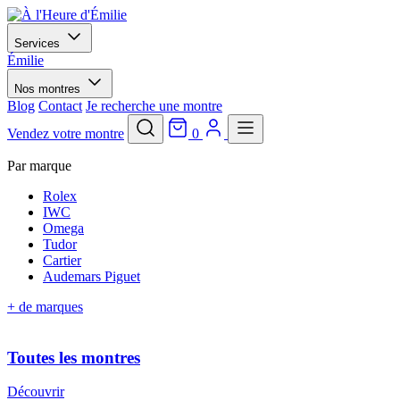
Services
Émilie
Nos montres
Blog
Contact
Je recherche une montre
Vendez votre montre
0
Par marque
Rolex
IWC
Omega
Tudor
Cartier
Audemars Piguet
+ de marques
Toutes les montres
Découvrir