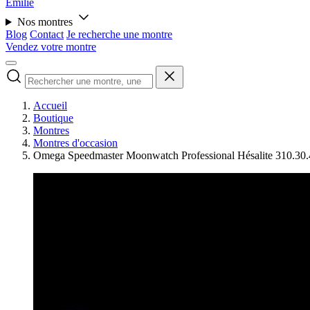
Émilie
Nos montres
Blog
Contact
Je recherche une montre
Vendez votre montre
Accueil
Boutique
Montres
Montres d'occasion
Omega Speedmaster Moonwatch Professional Hésalite 310.30.