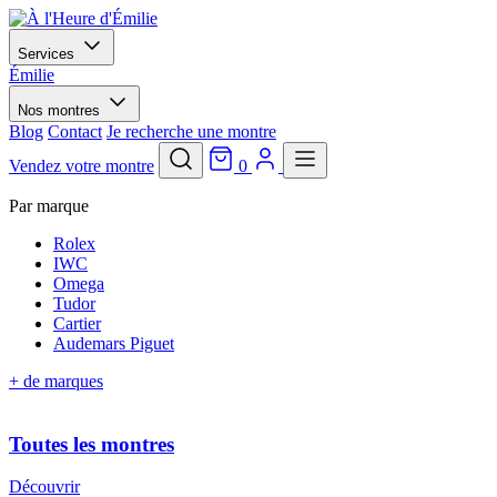
Services
Émilie
Nos montres
Blog
Contact
Je recherche une montre
Vendez votre montre
0
Par marque
Rolex
IWC
Omega
Tudor
Cartier
Audemars Piguet
+ de marques
Toutes les montres
Découvrir