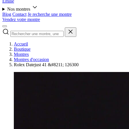
Émilie
Nos montres
Blog
Contact
Je recherche une montre
Vendez votre montre
Accueil
Boutique
Montres
Montres d'occasion
Rolex Datejust 41 &#8211; 126300