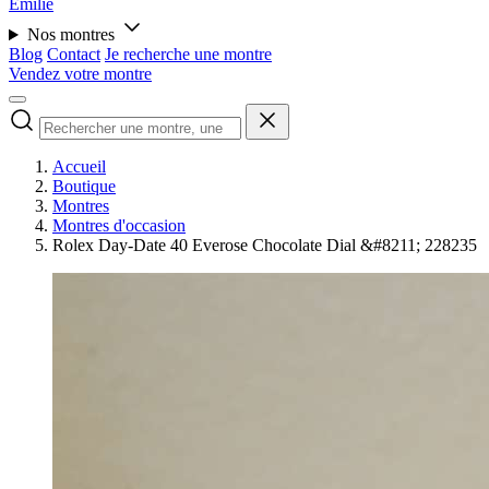
Émilie
Nos montres
Blog
Contact
Je recherche une montre
Vendez votre montre
Accueil
Boutique
Montres
Montres d'occasion
Rolex Day-Date 40 Everose Chocolate Dial &#8211; 228235