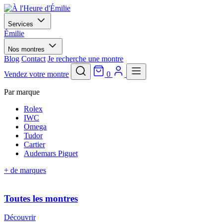
Services
Émilie
Nos montres
Blog
Contact
Je recherche une montre
Vendez votre montre
0
Par marque
Rolex
IWC
Omega
Tudor
Cartier
Audemars Piguet
+ de marques
Toutes les montres
Découvrir