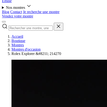
Émilie
Nos montres
Blog
Contact
Je recherche une montre
Vendez votre montre
Accueil
Boutique
Montres
Montres d'occasion
Rolex Explorer &#8211; 214270