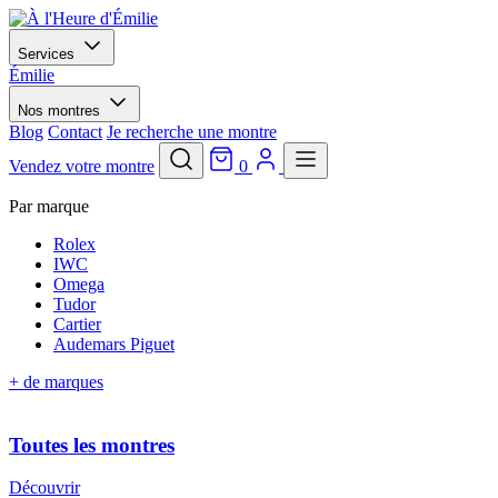
Services
Émilie
Nos montres
Blog
Contact
Je recherche une montre
Vendez votre montre
0
Par marque
Rolex
IWC
Omega
Tudor
Cartier
Audemars Piguet
+ de marques
Toutes les montres
Découvrir