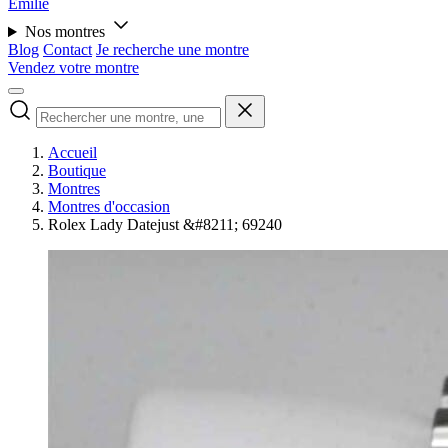
Émilie
Nos montres
Blog
Contact
Je recherche une montre
Vendez votre montre
Accueil
Boutique
Montres
Montres d'occasion
Rolex Lady Datejust &#8211; 69240