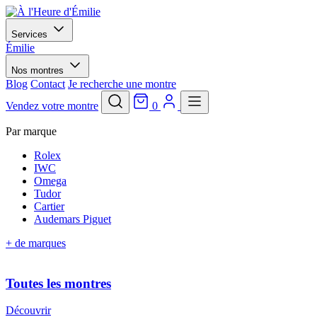
Services
Émilie
Nos montres
Blog
Contact
Je recherche une montre
Vendez votre montre
0
Par marque
Rolex
IWC
Omega
Tudor
Cartier
Audemars Piguet
+ de marques
Toutes les montres
Découvrir