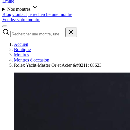
Émilie
Nos montres
Blog
Contact
Je recherche une montre
Vendez votre montre
Accueil
Boutique
Montres
Montres d'occasion
Rolex Yacht-Master Or et Acier &#8211; 68623