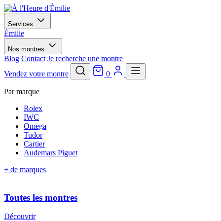
Services
Émilie
Nos montres
Blog
Contact
Je recherche une montre
Vendez votre montre
0
Par marque
Rolex
IWC
Omega
Tudor
Cartier
Audemars Piguet
+ de marques
Toutes les montres
Découvrir