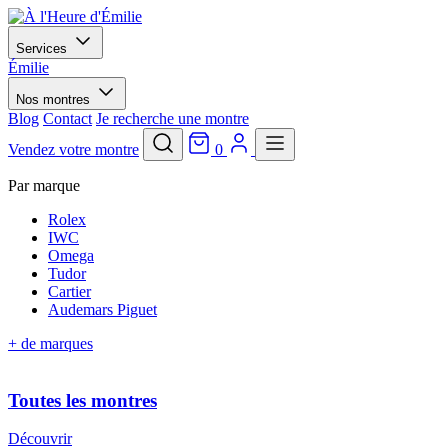
Services
Émilie
Nos montres
Blog
Contact
Je recherche une montre
Vendez votre montre
0
Par marque
Rolex
IWC
Omega
Tudor
Cartier
Audemars Piguet
+ de marques
Toutes les montres
Découvrir