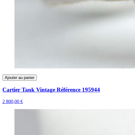
Ajouter au panier
Cartier Tank Vintage Référence 195944
2 800,00 €