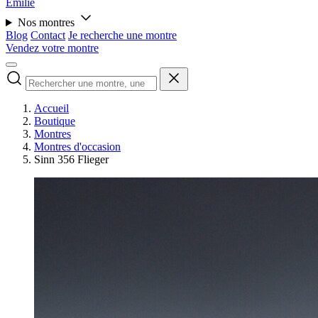
Émilie
Nos montres
Blog
Contact
Je recherche une montre
Vendez votre montre
Accueil
Boutique
Montres
Montres d'occasion
Sinn 356 Flieger