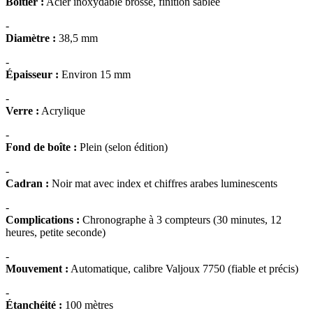
Boîtier :
Acier inoxydable brossé, finition sablée
-
Diamètre :
38,5 mm
-
Épaisseur :
Environ 15 mm
-
Verre :
Acrylique
-
Fond de boîte :
Plein (selon édition)
-
Cadran :
Noir mat avec index et chiffres arabes luminescents
-
Complications :
Chronographe à 3 compteurs (30 minutes, 12
heures, petite seconde)
-
Mouvement :
Automatique, calibre Valjoux 7750 (fiable et précis)
-
Étanchéité :
100 mètres