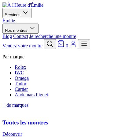
Services
Émilie
Nos montres
Blog
Contact
Je recherche une montre
Vendez votre montre
0
Par marque
Rolex
IWC
Omega
Tudor
Cartier
Audemars Piguet
+ de marques
Toutes les montres
Découvrir