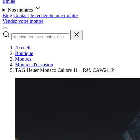
Émilie
Nos montres
Blog
Contact
Je recherche une montre
Vendez votre montre
Accueil
Boutique
Montres
Montres d'occasion
TAG Heuer Monaco Calibre 11 – Réf. CAW211P