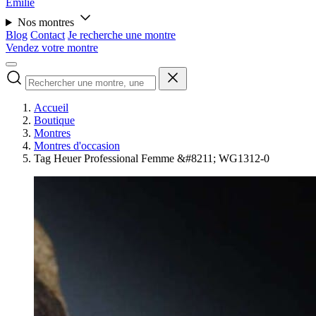
Émilie
Nos montres
Blog
Contact
Je recherche une montre
Vendez votre montre
Accueil
Boutique
Montres
Montres d'occasion
Tag Heuer Professional Femme &#8211; WG1312-0