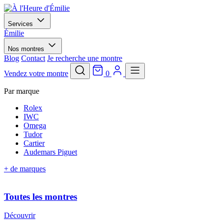
Services
Émilie
Nos montres
Blog
Contact
Je recherche une montre
Vendez votre montre
0
Par marque
Rolex
IWC
Omega
Tudor
Cartier
Audemars Piguet
+ de marques
Toutes les montres
Découvrir