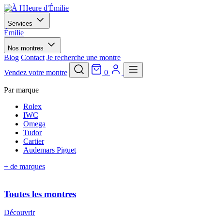
Services
Émilie
Nos montres
Blog
Contact
Je recherche une montre
Vendez votre montre
0
Par marque
Rolex
IWC
Omega
Tudor
Cartier
Audemars Piguet
+ de marques
Toutes les montres
Découvrir