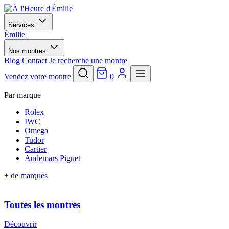
Services
Émilie
Nos montres
Blog
Contact
Je recherche une montre
Vendez votre montre
0
Par marque
Rolex
IWC
Omega
Tudor
Cartier
Audemars Piguet
+ de marques
Toutes les montres
Découvrir