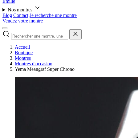
Émilie
Nos montres
Blog
Contact
Je recherche une montre
Vendez votre montre
Accueil
Boutique
Montres
Montres d'occasion
Yema Meangraf Super Chrono