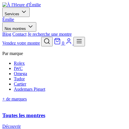
Services
Émilie
Nos montres
Blog
Contact
Je recherche une montre
Vendez votre montre
0
Par marque
Rolex
IWC
Omega
Tudor
Cartier
Audemars Piguet
+ de marques
Toutes les montres
Découvrir