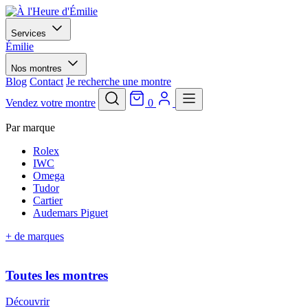
Services
Émilie
Nos montres
Blog
Contact
Je recherche une montre
Vendez votre montre
0
Par marque
Rolex
IWC
Omega
Tudor
Cartier
Audemars Piguet
+ de marques
Toutes les montres
Découvrir