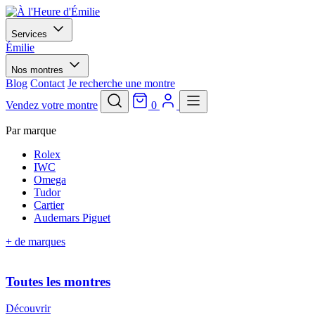
Services
Émilie
Nos montres
Blog
Contact
Je recherche une montre
Vendez votre montre
0
Par marque
Rolex
IWC
Omega
Tudor
Cartier
Audemars Piguet
+ de marques
Toutes les montres
Découvrir