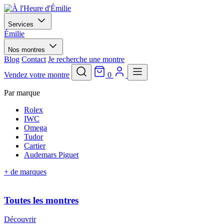
Services
Émilie
Nos montres
Blog
Contact
Je recherche une montre
Vendez votre montre
0
Par marque
Rolex
IWC
Omega
Tudor
Cartier
Audemars Piguet
+ de marques
Toutes les montres
Découvrir