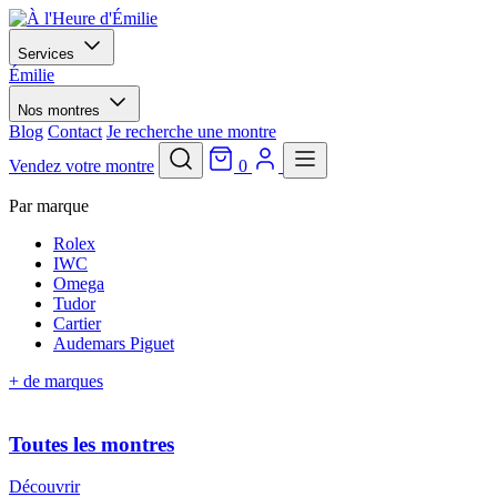
Services
Émilie
Nos montres
Blog
Contact
Je recherche une montre
Vendez votre montre
0
Par marque
Rolex
IWC
Omega
Tudor
Cartier
Audemars Piguet
+ de marques
Toutes les montres
Découvrir