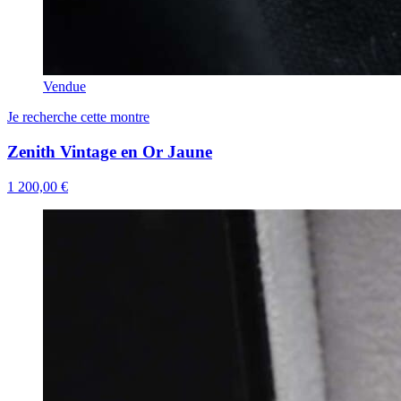
Vendue
Je recherche cette montre
Zenith Vintage en Or Jaune
1 200,00 €