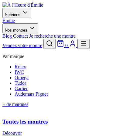
Services
Émilie
Nos montres
Blog
Contact
Je recherche une montre
Vendez votre montre
0
Par marque
Rolex
IWC
Omega
Tudor
Cartier
Audemars Piguet
+ de marques
Toutes les montres
Découvrir