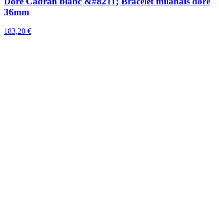
Doré Cadran blanc &#8211; Bracelet milanais doré
36mm
183,20 €