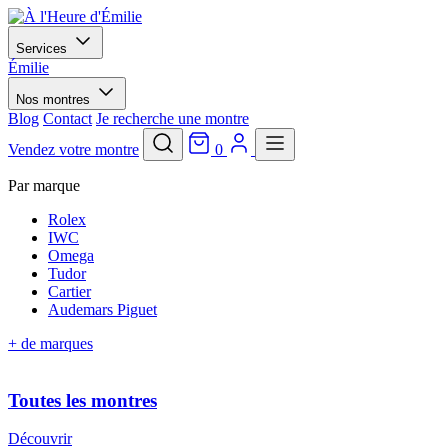
Services
Émilie
Nos montres
Blog
Contact
Je recherche une montre
Vendez votre montre
0
Par marque
Rolex
IWC
Omega
Tudor
Cartier
Audemars Piguet
+ de marques
Toutes les montres
Découvrir